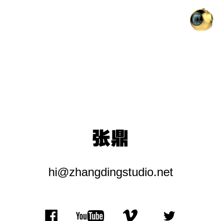
张
鼎
正
在
进
行
张鼎
所
有
hi
@
zhangdingstudio.net
作
品